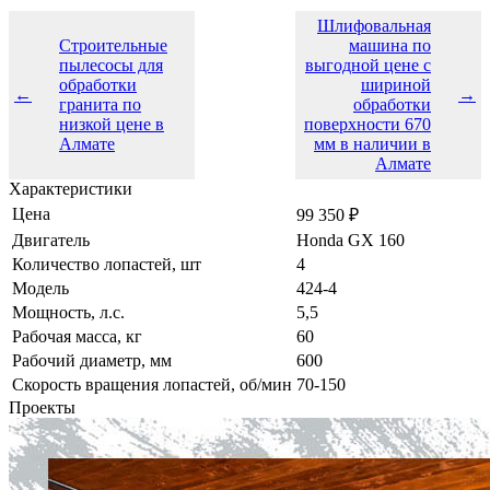
Шлифовальная
Строительные
машина по
пылесосы для
выгодной цене с
обработки
шириной
←
→
гранита по
обработки
низкой цене в
поверхности 670
Алмате
мм в наличии в
Алмате
Характеристики
Цена
99 350 ₽
Двигатель
Honda GX 160
Количество лопастей, шт
4
Модель
424-4
Мощность, л.с.
5,5
Рабочая масса, кг
60
Рабочий диаметр, мм
600
Скорость вращения лопастей, об/мин
70-150
Проекты