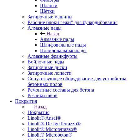
Шланги
Щётки
Затирочные машины
Рабочие блоки "ежи" для бучардирования
Алмазные пады
Назад
Алмазные пады
Шлифовальные пады
Полировальные пады
Алмазные франкфурты
Войлочные пады
Затирочные диски
Затирочные лопасти
Сопутствующее оборудование для устройства
бетонных полов
Ремонтные составы для бетона
Резчики швов
Покрытия
Назад
Покрытия
Linolit® Ansaf®
Linolit® DesignTerrazzo®
Linolit® Microterrazzo®
Linolit® Microbeton®