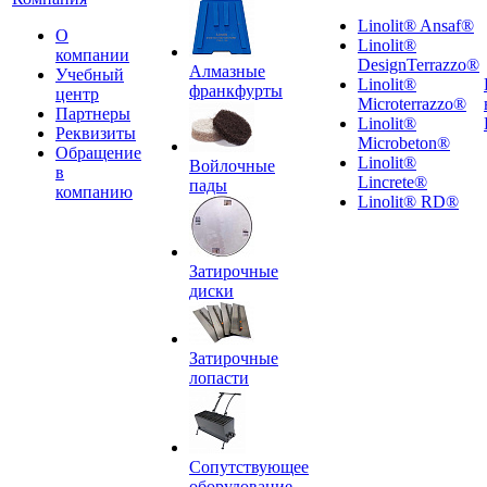
Linolit® Ansaf®
О
Linolit®
компании
DesignTerrazzo®
Алмазные
Учебный
Linolit®
франкфурты
центр
Microterrazzo®
Партнеры
Linolit®
Реквизиты
Microbeton®
Обращение
Linolit®
Войлочные
в
Lincrete®
пады
компанию
Linolit® RD®
Затирочные
диски
Затирочные
лопасти
Сопутствующее
оборудование