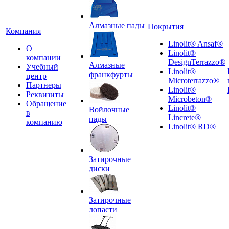
Алмазные пады
Покрытия
Компания
Linolit® Ansaf®
О
Linolit®
компании
DesignTerrazzo®
Алмазные
Учебный
Linolit®
франкфурты
центр
Microterrazzo®
Партнеры
Linolit®
Реквизиты
Microbeton®
Обращение
Linolit®
Войлочные
в
Lincrete®
пады
компанию
Linolit® RD®
Затирочные
диски
Затирочные
лопасти