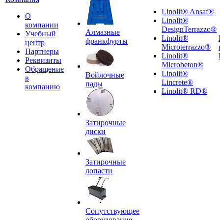
Linolit® Ansaf®
О
Linolit®
компании
DesignTerrazzo®
Алмазные
Учебный
Linolit®
франкфурты
центр
Microterrazzo®
Партнеры
Linolit®
Реквизиты
Microbeton®
Обращение
Linolit®
Войлочные
в
Lincrete®
пады
компанию
Linolit® RD®
Затирочные
диски
Затирочные
лопасти
Сопутствующее
оборудование