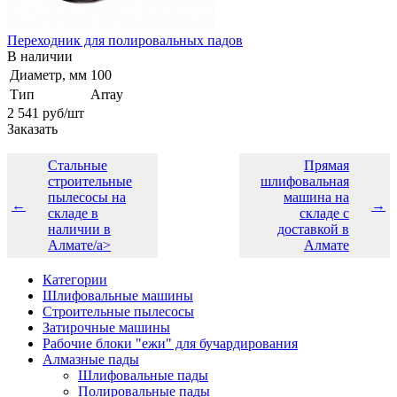
Переходник для полировальных падов
В наличии
Диаметр, мм
100
Тип
Array
2 541
руб
/шт
Заказать
Стальные
Прямая
строительные
шлифовальная
пылесосы на
машина на
←
→
складе в
складе с
наличии в
доставкой в
Алмате/a>
Алмате
Категории
Шлифовальные машины
Строительные пылесосы
Затирочные машины
Рабочие блоки "ежи" для бучардирования
Алмазные пады
Шлифовальные пады
Полировальные пады