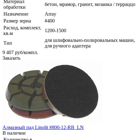
Материал
бетон, мрамор, гранит, мозаика / терраццо
обработки
Назначение
Array
Размер зерна
#400
Расход, комплект,
1200-1500
кв.м
для шлифовально-полировальных машин,
Тип
для ручного адаптера
9 407
руб
/компл.
Заказать
Алмазный пад Linolit #800-12-RB_LN
В наличии
Количество в