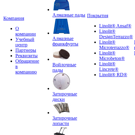
Алмазные пады
Покрытия
Компания
Linolit® Ansaf®
О
Linolit®
компании
DesignTerrazzo®
Алмазные
Учебный
Linolit®
франкфурты
центр
Microterrazzo®
Партнеры
Linolit®
Реквизиты
Microbeton®
Обращение
Linolit®
Войлочные
в
Lincrete®
пады
компанию
Linolit® RD®
Затирочные
диски
Затирочные
лопасти