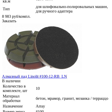
кв.м
для шлифовально-полировальных машин,
Тип
для ручного адаптера
8 983
руб
/компл.
Заказать
Алмазный пад Linolit #100-12-RB_LN
В наличии
Количество в
10
комплекте, шт
Материал
бетон, мрамор, гранит, мозаика / терраццо
обработки
Назначение
Array
Размер зерна
#100