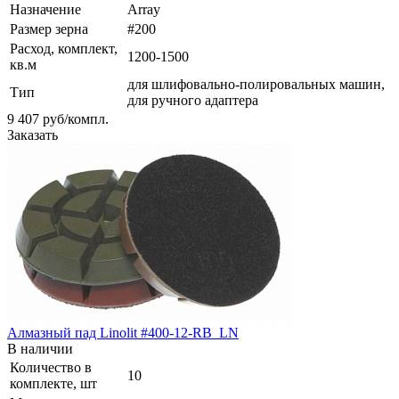
Назначение
Array
Размер зерна
#200
Расход, комплект,
1200-1500
кв.м
для шлифовально-полировальных машин,
Тип
для ручного адаптера
9 407
руб
/компл.
Заказать
Алмазный пад Linolit #400-12-RB_LN
В наличии
Количество в
10
комплекте, шт