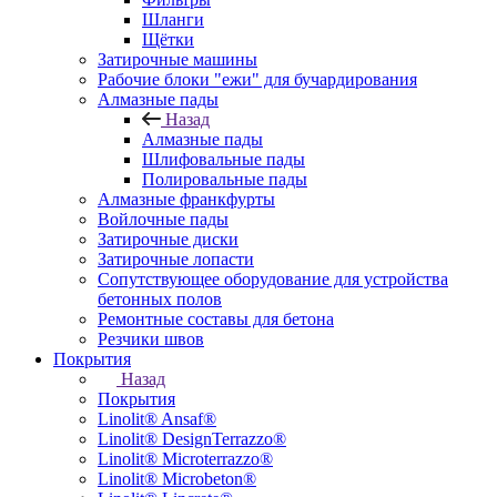
Шланги
Щётки
Затирочные машины
Рабочие блоки "ежи" для бучардирования
Алмазные пады
Назад
Алмазные пады
Шлифовальные пады
Полировальные пады
Алмазные франкфурты
Войлочные пады
Затирочные диски
Затирочные лопасти
Сопутствующее оборудование для устройства
бетонных полов
Ремонтные составы для бетона
Резчики швов
Покрытия
Назад
Покрытия
Linolit® Ansaf®
Linolit® DesignTerrazzo®
Linolit® Microterrazzo®
Linolit® Microbeton®