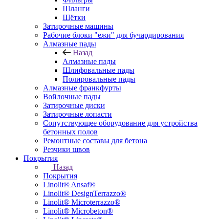
Шланги
Щётки
Затирочные машины
Рабочие блоки "ежи" для бучардирования
Алмазные пады
Назад
Алмазные пады
Шлифовальные пады
Полировальные пады
Алмазные франкфурты
Войлочные пады
Затирочные диски
Затирочные лопасти
Сопутствующее оборудование для устройства
бетонных полов
Ремонтные составы для бетона
Резчики швов
Покрытия
Назад
Покрытия
Linolit® Ansaf®
Linolit® DesignTerrazzo®
Linolit® Microterrazzo®
Linolit® Microbeton®