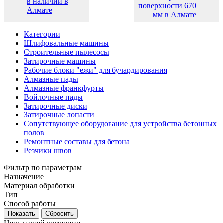
в наличии в
поверхности 670
Алмате
мм в Алмате
Категории
Шлифовальные машины
Строительные пылесосы
Затирочные машины
Рабочие блоки "ежи" для бучардирования
Алмазные пады
Алмазные франкфурты
Войлочные пады
Затирочные диски
Затирочные лопасти
Сопутствующее оборудование для устройства бетонных
полов
Ремонтные составы для бетона
Резчики швов
Фильтр по параметрам
Назначение
Материал обработки
Тип
Cпособ работы
Сбросить
Цель нашей компании —