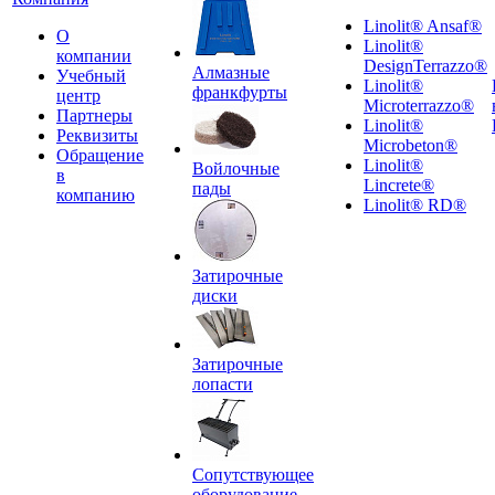
Linolit® Ansaf®
О
Linolit®
компании
DesignTerrazzo®
Алмазные
Учебный
Linolit®
франкфурты
центр
Microterrazzo®
Партнеры
Linolit®
Реквизиты
Microbeton®
Обращение
Linolit®
Войлочные
в
Lincrete®
пады
компанию
Linolit® RD®
Затирочные
диски
Затирочные
лопасти
Сопутствующее
оборудование