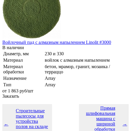
Войлочный пад с алмазным напылением Linolit #3000
В наличии
Диаметр, мм
230 и 330
Материал
войлок с алмазным напылением
Материал
бетон, мрамор, гранит, мозаика /
обработки
терраццо
Назначение
Array
Тип
Array
от 1 863
руб
/шт
Заказать
Прямая
Строительные
шлифовальная
пылесосы для
машина с
устройства
←
шириной
→
полов на складе
обработки