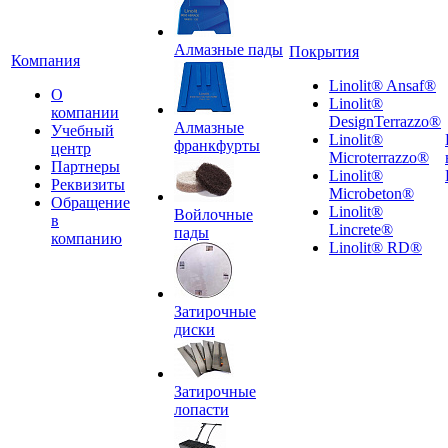
Алмазные пады
Покрытия
Компания
Linolit® Ansaf®
О
Linolit®
компании
DesignTerrazzo®
Алмазные
Учебный
Linolit®
франкфурты
центр
Microterrazzo®
Партнеры
Linolit®
Реквизиты
Microbeton®
Обращение
Linolit®
Войлочные
в
Lincrete®
пады
компанию
Linolit® RD®
Затирочные
диски
Затирочные
лопасти