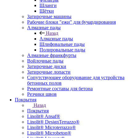
Шланги
Щётки
Затирочные машины
Рабочие блоки "ежи" для бучардирования
Алмазные пады
Назад
Алмазные пады
Шлифовальные пады
Полировальные пады
Алмазные франкфурты
Войлочные пады
Затирочные диски
Затирочные лопасти
Сопутствующее оборудование для устройства
бетонных полов
Ремонтные составы для бетона
Резчики швов
Покрытия
Назад
Покрытия
Linolit® Ansaf®
Linolit® DesignTerrazzo®
Linolit® Microterrazzo®
Linolit® Microbeton®