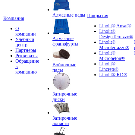
Алмазные пады
Покрытия
Компания
Linolit® Ansaf®
О
Linolit®
компании
DesignTerrazzo®
Алмазные
Учебный
Linolit®
франкфурты
центр
Microterrazzo®
Партнеры
Linolit®
Реквизиты
Microbeton®
Обращение
Linolit®
Войлочные
в
Lincrete®
пады
компанию
Linolit® RD®
Затирочные
диски
Затирочные
лопасти