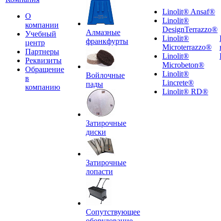
Linolit® Ansaf®
О
Linolit®
компании
DesignTerrazzo®
Алмазные
Учебный
Linolit®
франкфурты
центр
Microterrazzo®
Партнеры
Linolit®
Реквизиты
Microbeton®
Обращение
Linolit®
Войлочные
в
Lincrete®
пады
компанию
Linolit® RD®
Затирочные
диски
Затирочные
лопасти
Сопутствующее
оборудование