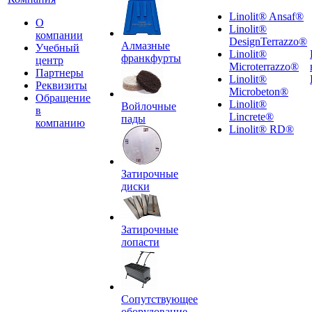
Linolit® Ansaf®
О
Linolit®
компании
DesignTerrazzo®
Алмазные
Учебный
Linolit®
франкфурты
центр
Microterrazzo®
Партнеры
Linolit®
Реквизиты
Microbeton®
Обращение
Linolit®
Войлочные
в
Lincrete®
пады
компанию
Linolit® RD®
Затирочные
диски
Затирочные
лопасти
Сопутствующее
оборудование