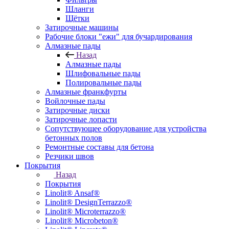
Шланги
Щётки
Затирочные машины
Рабочие блоки "ежи" для бучардирования
Алмазные пады
Назад
Алмазные пады
Шлифовальные пады
Полировальные пады
Алмазные франкфурты
Войлочные пады
Затирочные диски
Затирочные лопасти
Сопутствующее оборудование для устройства
бетонных полов
Ремонтные составы для бетона
Резчики швов
Покрытия
Назад
Покрытия
Linolit® Ansaf®
Linolit® DesignTerrazzo®
Linolit® Microterrazzo®
Linolit® Microbeton®