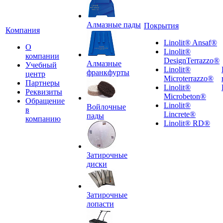
Алмазные пады
Покрытия
Компания
Linolit® Ansaf®
О
Linolit®
компании
DesignTerrazzo®
Алмазные
Учебный
Linolit®
франкфурты
центр
Microterrazzo®
Партнеры
Linolit®
Реквизиты
Microbeton®
Обращение
Linolit®
Войлочные
в
Lincrete®
пады
компанию
Linolit® RD®
Затирочные
диски
Затирочные
лопасти