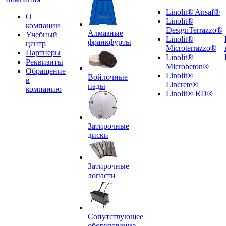
Linolit® Ansaf®
О
Linolit®
компании
DesignTerrazzo®
Алмазные
Учебный
Linolit®
франкфурты
центр
Microterrazzo®
Партнеры
Linolit®
Реквизиты
Microbeton®
Обращение
Linolit®
Войлочные
в
Lincrete®
пады
компанию
Linolit® RD®
Затирочные
диски
Затирочные
лопасти
Сопутствующее
оборудование