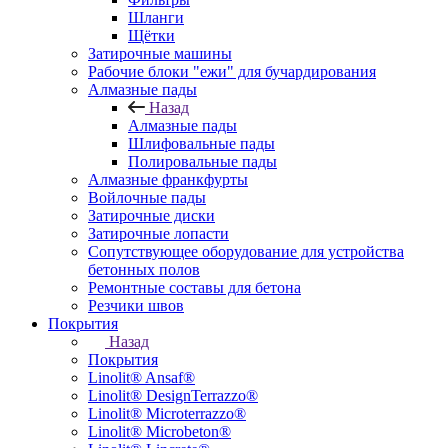
Шланги
Щётки
Затирочные машины
Рабочие блоки "ежи" для бучардирования
Алмазные пады
Назад
Алмазные пады
Шлифовальные пады
Полировальные пады
Алмазные франкфурты
Войлочные пады
Затирочные диски
Затирочные лопасти
Сопутствующее оборудование для устройства
бетонных полов
Ремонтные составы для бетона
Резчики швов
Покрытия
Назад
Покрытия
Linolit® Ansaf®
Linolit® DesignTerrazzo®
Linolit® Microterrazzo®
Linolit® Microbeton®