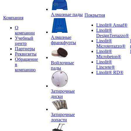
Алмазные пады
Покрытия
Компания
Linolit® Ansaf®
О
Linolit®
компании
DesignTerrazzo®
Алмазные
Учебный
Linolit®
франкфурты
центр
Microterrazzo®
Партнеры
Linolit®
Реквизиты
Microbeton®
Обращение
Linolit®
Войлочные
в
Lincrete®
пады
компанию
Linolit® RD®
Затирочные
диски
Затирочные
лопасти