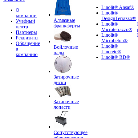
Linolit® Ansaf®
О
Linolit®
компании
DesignTerrazzo®
Алмазные
Учебный
Linolit®
франкфурты
центр
Microterrazzo®
Партнеры
Linolit®
Реквизиты
Microbeton®
Обращение
Linolit®
Войлочные
в
Lincrete®
пады
компанию
Linolit® RD®
Затирочные
диски
Затирочные
лопасти
Сопутствующее
оборудование