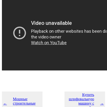
Купить
Мощные
шлифовальную
←
строительные
машину с
→