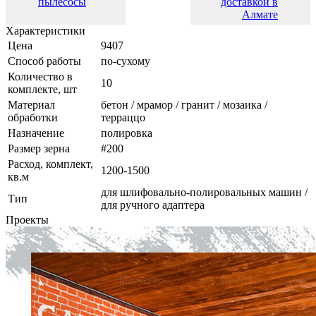
пылесосы
доставкой в
Алмате
Характеристики
Цена
9407
Cпособ работы
по-сухому
Количество в
10
комплекте, шт
Материал
бетон / мрамор / гранит / мозаика /
обработки
терраццо
Назначение
полировка
Размер зерна
#200
Расход, комплект,
1200-1500
кв.м
для шлифовально-полировальных машин /
Тип
для ручного адаптера
Проекты