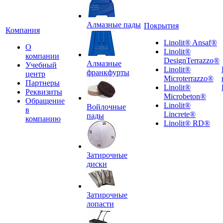
Алмазные пады
Покрытия
Компания
Linolit® Ansaf®
О
Linolit®
компании
DesignTerrazzo®
Алмазные
Учебный
Linolit®
франкфурты
центр
Microterrazzo®
Партнеры
Linolit®
Реквизиты
Microbeton®
Обращение
Linolit®
Войлочные
в
Lincrete®
пады
компанию
Linolit® RD®
Затирочные
диски
Затирочные
лопасти