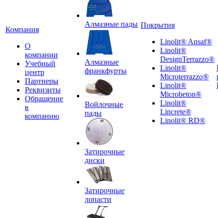
Алмазные пады
Покрытия
Компания
Linolit® Ansaf®
О
Linolit®
компании
DesignTerrazzo®
Алмазные
Учебный
Linolit®
франкфурты
центр
Microterrazzo®
Партнеры
Linolit®
Реквизиты
Microbeton®
Обращение
Linolit®
Войлочные
в
Lincrete®
пады
компанию
Linolit® RD®
Затирочные
диски
Затирочные
лопасти