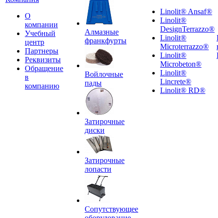
Linolit® Ansaf®
О
Linolit®
компании
DesignTerrazzo®
Алмазные
Учебный
Linolit®
франкфурты
центр
Microterrazzo®
Партнеры
Linolit®
Реквизиты
Microbeton®
Обращение
Linolit®
Войлочные
в
Lincrete®
пады
компанию
Linolit® RD®
Затирочные
диски
Затирочные
лопасти
Сопутствующее
оборудование