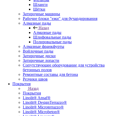
Шланги
Щётки
Затирочные машины
Рабочие блоки "ежи" для бучардирования
Алмазные пады
Назад
Алмазные пады
Шлифовальные пады
Полировальные пады
Алмазные франкфурты
Войлочные пады
Затирочные диски
Затирочные лопасти
Сопутствующее оборудование для устройства
бетонных полов
Ремонтные составы для бетона
Резчики швов
Покрытия
Назад
Покрытия
Linolit® Ansaf®
Linolit® DesignTerrazzo®
Linolit® Microterrazzo®
Linolit® Microbeton®