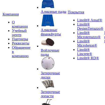
Алмазные пады
Покрытия
Компания
Linolit® Ansaf®
О
Linolit®
компании
DesignTerrazzo®
Алмазные
Учебный
Linolit®
франкфурты
центр
Microterrazzo®
Партнеры
Linolit®
Реквизиты
Microbeton®
Обращение
Linolit®
Войлочные
в
Lincrete®
пады
компанию
Linolit® RD®
Затирочные
диски
Затирочные
лопасти