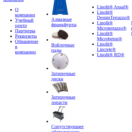
Linolit® Ansaf®
О
Linolit®
компании
DesignTerrazzo®
Алмазные
Учебный
Linolit®
франкфурты
центр
Microterrazzo®
Партнеры
Linolit®
Реквизиты
Microbeton®
Обращение
Linolit®
Войлочные
в
Lincrete®
пады
компанию
Linolit® RD®
Затирочные
диски
Затирочные
лопасти
Сопутствующее
оборудование