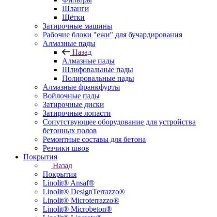
Шланги
Щётки
Затирочные машины
Рабочие блоки "ежи" для бучардирования
Алмазные пады
Назад
Алмазные пады
Шлифовальные пады
Полировальные пады
Алмазные франкфурты
Войлочные пады
Затирочные диски
Затирочные лопасти
Сопутствующее оборудование для устройства
бетонных полов
Ремонтные составы для бетона
Резчики швов
Покрытия
Назад
Покрытия
Linolit® Ansaf®
Linolit® DesignTerrazzo®
Linolit® Microterrazzo®
Linolit® Microbeton®