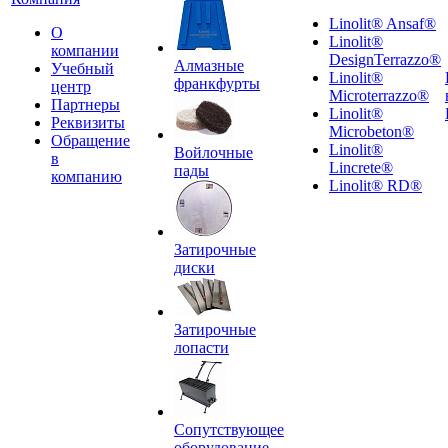
Linolit® Ansaf®
О
Linolit®
компании
DesignTerrazzo®
Алмазные
Учебный
Linolit®
франкфурты
центр
Microterrazzo®
Партнеры
Linolit®
Реквизиты
Microbeton®
Обращение
Linolit®
Войлочные
в
Lincrete®
пады
компанию
Linolit® RD®
Затирочные
диски
Затирочные
лопасти
Сопутствующее
оборудование