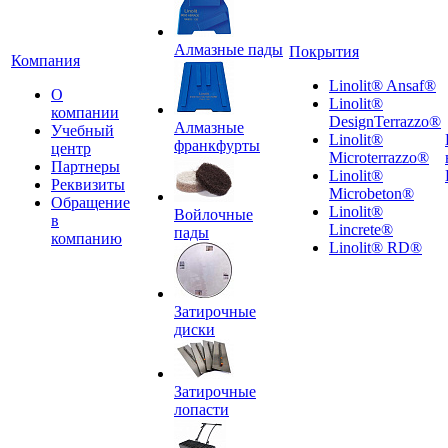
Алмазные пады
Покрытия
Компания
Linolit® Ansaf®
О
Linolit®
компании
DesignTerrazzo®
Алмазные
Учебный
Linolit®
франкфурты
центр
Microterrazzo®
Партнеры
Linolit®
Реквизиты
Microbeton®
Обращение
Linolit®
Войлочные
в
Lincrete®
пады
компанию
Linolit® RD®
Затирочные
диски
Затирочные
лопасти