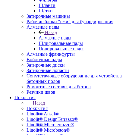
Шланги
Щётки
Затирочные машины
Рабочие блоки "ежи" для бучардирования
Алмазные пады
Назад
Алмазные пады
Шлифовальные пады
Полировальные пады
Алмазные франкфурты
Войлочные пады
Затирочные диски
Затирочные лопасти
Сопутствующее оборудование для устройства
бетонных полов
Ремонтные составы для бетона
Резчики швов
Покрытия
Назад
Покрытия
Linolit® Ansaf®
Linolit® DesignTerrazzo®
Linolit® Microterrazzo®
Linolit® Microbeton®